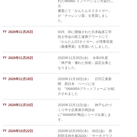
れたMedtec イノベーション大賞の二
次
審査にて「かんたんＯ２タイガー」
が「チャレンジ賞」を受賞しまし
た。
2020年11月25日
9/29、30に開催された日本臨床工学
技士学会の医工連携アワードにて
「かんたんO2タイガー」が理事長賞
（最優秀賞）を受賞いたしました。
2020年11月25日
2020年11月25日(水) 令和2年度
「神戸発・優れた技術」認定企業と
なりました。
2020年11月18日
2020年11月18日(水） 日刊工業新
聞 西日本 ページに当
社 ”YAWARAプラットフォーム”が紹
介されました
2020年11月10日
2020年12月11日(金） 神戸ものづ
くり中小企業展示商談会
に”YAWARA”商品シリーズ出展しま
す。
2020年10月22日
2020年10月29日(木)、30日(金) 防
犯防災総合展2020に「サーモグラフ