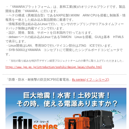
・「YAWARAプラットフォーム」は、新和工業(株)のオリジナルブランドです。製品
開発を柔軟「YAWARA」に行います。
・ヘテロ構成（異種混合型）であるNXP社製I.MX8M ARM CPUを搭載し制御系・情
報系を一体とした組み込み製品開発に最適です。
・情報系処理は組み込みLinuxで行い、センサのサンプリングやリアルタイムフィー
ドバック制御は内蔵マイコンで行います。
・設計、開発、製造、サポートを日本国内で行っております。
・debianベースの組み込みLinuxであるTAMON Linuxを搭載、GUIは基本 HTML5
で表示します。
・Linux開発はLAN、専用SIOで行いマイコン部分はJTAG ICEで行います。
・SYB-5000JはYAWARA コンセプトにて開発したシングルボードコンピュータで
す。
https://www.jpo.go.jp/introduction/soshiki/design_keiei/chusho.html
「防塵・防水・耐衝撃の防災BCP対応蓄電池」
ifu series(イフ・シリーズ)