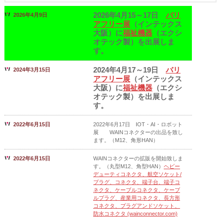
2026年4月15～17日
バリ
2026年4月9日
アフリー展
（インテックス
大阪）に
福祉機器
（エクシ
オテック製）を出展しま
す。
2024年4月17～19日
バリ
2024年3月15日
アフリー展
（インテックス
大阪）に
福祉機器
（エクシ
オテック製）を出展しま
す。
2022年6月15日
2022年6月17日 IOT・AI・ロボット
展 WAINコネクターの出品を致し
ます。（M12、角形HAN）
2022年6月15日
WAINコネクターの拡販を開始致しま
す。（丸型M12、角型HAN）
ヘビー
デューティコネクタ、航空ソケット/
プラグ、コネクタ、端子台、端子コ
ネクタ、ケーブルコネクタ、ケーブ
ルプラグ、産業用コネクタ、長方形
コネクタ、プラグアンドソケット、
防水コネクタ (wainconnector.com)