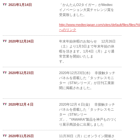
2021年1月14日
「かんたんO2タイガー」がMedtec
イノベーション大賞チャレンジ賞を
受賞致しました。
http://www.medtecjapan.com/sites/default/
へのリンク
2020年12月24日
年末年始休暇のお知らせ 12月26日
（土）より1月3日まで年末年始の休
暇を頂きます。1月4日（月）より通
常営業を開始いたしま
す。
2020年12月23日
2020年12月23日(水) 非接触タッチ
パネルを搭載した「タッチレスモニ
ター（STMシリーズ」が日刊工業新
聞に掲載されました。
2020年12月４日
2020年12月４日(金) 非接触タッチ
パネルを搭載した「タッチレスモニ
ター（STMシリー
ズ」、”YAWARA”製品を神戸ものづく
り展示商談会に出展しました
2020年11月25日
11月30日（月）にオンライン開催さ