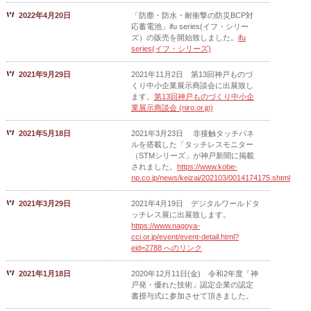
2022年4月20日
「防塵・防水・耐衝撃の防災BCP対
応蓄電池」ifu series(イフ・シリー
ズ）の販売を開始致しました。
ifu
series(イフ・シリーズ)
2021年9月29日
2021年11月2日 第13回神戸ものづ
くり中小企業展示商談会に出展致し
ます。
第13回神戸ものづくり中小企
業展示商談会 (niro.or.jp)
2021年5月18日
2021年3月23日 非接触タッチパネ
ルを搭載した「タッチレスモニター
（STMシリーズ」が神戸新聞に掲載
されました。
https://www.kobe-
np.co.jp/news/keizai/202103/0014174175.shtml
2021年3月29日
2021年4月19日 デジタルワールドタ
ッチレス展に出展致します。
https://www.nagoya-
cci.or.jp/event/event-detail.html?
eid=2788 へのリンク
2021年1月18日
2020年12月11日(金) 令和2年度「神
戸発・優れた技術」認定企業の認定
書授与式に参加させて頂きました。