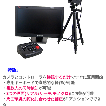
「特徴」
カメラとコントローラを
接続するだけ
ですぐに運用開始
・専用キーボードで直感的な操作が可能
・
複数人の同時検知
が可能
・
3つの画面(リアル/サーモ/モノクロ)
に切替が可能
・
周囲環境の変化に合わせた補正
が1アクションででき
る