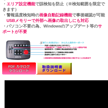
・
エリア設定機能
で誤検知を防止（※検知範囲を限定で
きます）
・警報温度検知時の
画像自動記録機能
で事後確認が可能
USBメモリーで外部へ画像の取出しにも対応
・パソコン不要の為、Windowsのアップデート等の
サ
ポートが不要