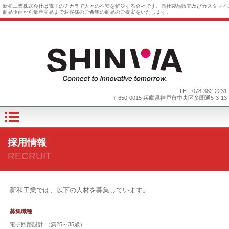
新和工業株式会社は電子のチカラで人々の不安を解決する会社です。自社製品販売及びカスタマイ
商品企画から量産商品までお客様のご希望の商品のご提案をいたします。
TEL.
078-382-2231
〒650-0015 兵庫県神戸市中央区多聞通5-3-13
採用情報
RECRUIT
新和工業では、以下の人材を募集しています。
募集職種
電子回路設計 （満25～35歳）