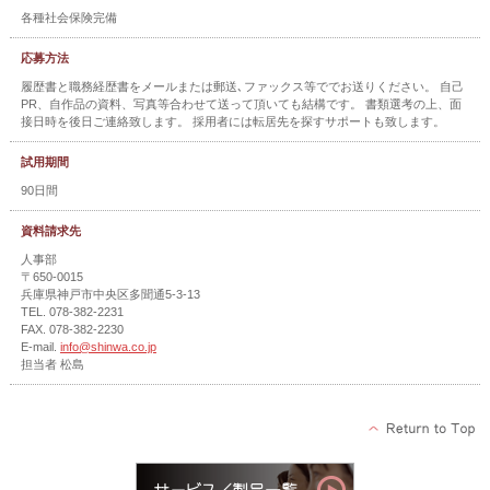
各種社会保険完備
応募方法
履歴書と職務経歴書をメールまたは郵送､ファックス等ででお送りください。 自己
PR、自作品の資料、写真等合わせて送って頂いても結構です。 書類選考の上、面
接日時を後日ご連絡致します。 採用者には転居先を探すサポートも致します。
試用期間
90日間
資料請求先
人事部
〒650-0015
兵庫県神戸市中央区多聞通5-3-13
TEL. 078-382-2231
FAX. 078-382-2230
E-mail.
info@shinwa.co.jp
担当者 松島