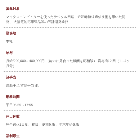
募集対象
マイクロコンピュターを使ったデジタル回路、近距離無線通信技術を用いた開
発、 太陽電池応用製品等の設計開発業務
勤務地
本社
給与
月給/220,000～400,000円 （能力に見合った報酬を応相談） 賞与/年２回（1～4ヶ
月分）
諸手当
通勤手当/皆勤手当 他
勤務時間
平日08:55～17:55
休日休暇
完全週休2日制、祝日、夏期休暇、年末年始休暇
福利厚生